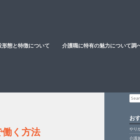
設形態と特徴について
介護職に特有の魅力について調
Sear
for:
お
で働く方法
やり
介護